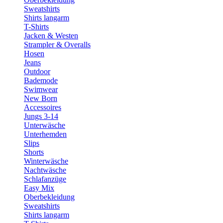
Sweatshirts
Shirts langarm
T-Shirts
Jacken & Westen
Strampler & Overalls
Hosen
Jeans
Outdoor
Bademode
Swimwear
New Born
Accessoires
Jungs 3-14
Unterwäsche
Unterhemden
Slips
Shorts
Winterwäsche
Nachtwäsche
Schlafanzüge
Easy Mix
Oberbekleidung
Sweatshirts
Shirts langarm