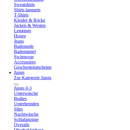
Sweatshirts
Shirts langarm
T-Shirts
Kleider & Röcke
Jacken & Westen
Leggings
Hosen
Jeans
Bademode
Bademäntel
Swimwear
Accessoires
Geschenkgutscheine
Jungs
Zur Kategorie Jungs
Jungs 0-3
Unterwäsche
Bodies
Unterhemden
Slips
Nachtwäsche
Schlafanzüge
Overalls
Oberbekleidung