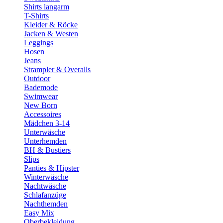
Shirts langarm
T-Shirts
Kleider & Röcke
Jacken & Westen
Leggings
Hosen
Jeans
Strampler & Overalls
Outdoor
Bademode
Swimwear
New Born
Accessoires
Mädchen 3-14
Unterwäsche
Unterhemden
BH & Bustiers
Slips
Panties & Hipster
Winterwäsche
Nachtwäsche
Schlafanzüge
Nachthemden
Easy Mix
Oberbekleidung