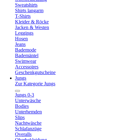
Sweatshirts
Shirts langarm
T-Shirts
Kleider & Röcke
Jacken & Westen
Leggings
Hosen
Jeans
Bademode
Bademäntel
Swimwear
Accessoires
Geschenkgutscheine
Jungs
Zur Kategorie Jungs
Jungs 0-3
Unterwäsche
Bodies
Unterhemden
Slips
Nachtwäsche
Schlafanzüge
Overalls
Oberbekleidung