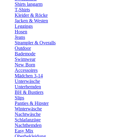
Shirts langarm
T-Shirts
Kleider & Röcke
Jacken & Westen
Leggings
Hosen
Jeans
Strampler & Overalls
Outdoor
Bademode
Swimwear
New Born
Accessoires
Mädchen 3-14
Unterwäsche
Unterhemden
BH & Bustiers
Slips
Panties & Hipster
Winterwäsche
Nachtwäsche
Schlafanzüge
Nachthemden
Easy Mix
Oberbekleidung