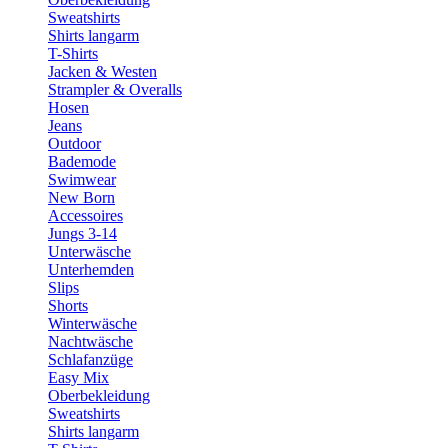
Sweatshirts
Shirts langarm
T-Shirts
Jacken & Westen
Strampler & Overalls
Hosen
Jeans
Outdoor
Bademode
Swimwear
New Born
Accessoires
Jungs 3-14
Unterwäsche
Unterhemden
Slips
Shorts
Winterwäsche
Nachtwäsche
Schlafanzüge
Easy Mix
Oberbekleidung
Sweatshirts
Shirts langarm