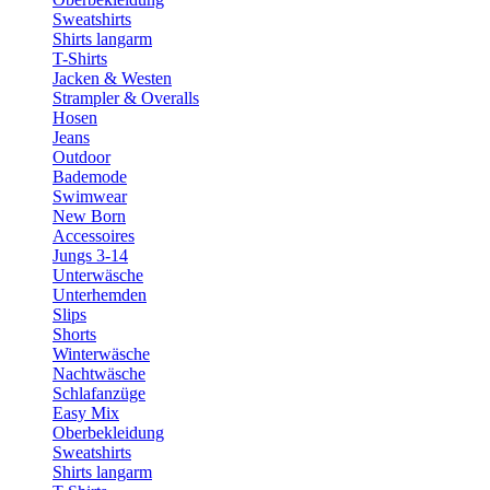
Sweatshirts
Shirts langarm
T-Shirts
Jacken & Westen
Strampler & Overalls
Hosen
Jeans
Outdoor
Bademode
Swimwear
New Born
Accessoires
Jungs 3-14
Unterwäsche
Unterhemden
Slips
Shorts
Winterwäsche
Nachtwäsche
Schlafanzüge
Easy Mix
Oberbekleidung
Sweatshirts
Shirts langarm