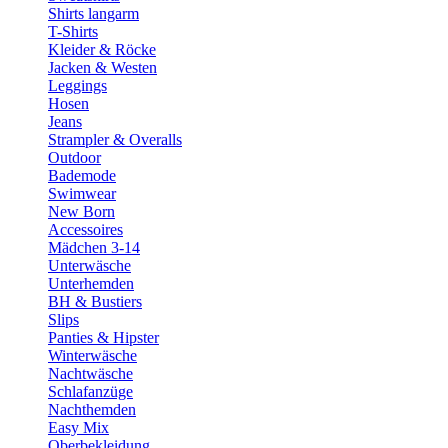
Shirts langarm
T-Shirts
Kleider & Röcke
Jacken & Westen
Leggings
Hosen
Jeans
Strampler & Overalls
Outdoor
Bademode
Swimwear
New Born
Accessoires
Mädchen 3-14
Unterwäsche
Unterhemden
BH & Bustiers
Slips
Panties & Hipster
Winterwäsche
Nachtwäsche
Schlafanzüge
Nachthemden
Easy Mix
Oberbekleidung