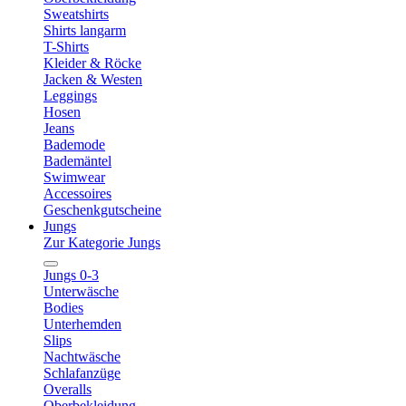
Sweatshirts
Shirts langarm
T-Shirts
Kleider & Röcke
Jacken & Westen
Leggings
Hosen
Jeans
Bademode
Bademäntel
Swimwear
Accessoires
Geschenkgutscheine
Jungs
Zur Kategorie Jungs
Jungs 0-3
Unterwäsche
Bodies
Unterhemden
Slips
Nachtwäsche
Schlafanzüge
Overalls
Oberbekleidung