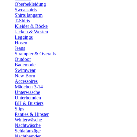
Oberbekleidung
Sweatshirts
Shirts langarm
T-Shirts
Kleider & Röcke
Jacken & Westen
Leggings
Hosen
Jeans
Strampler & Overalls
Outdoor
Bademode
Swimwear
New Born
Accessoires
Mädchen 3-14
Unterwäsche
Unterhemden
BH & Bustiers
Slips
Panties & Hipster
Winterwäsche
Nachtwäsche
Schlafanzüge
Nachthemden