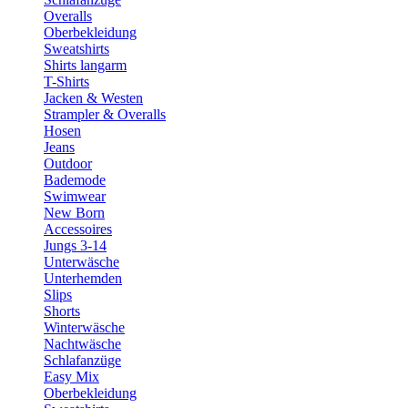
Overalls
Oberbekleidung
Sweatshirts
Shirts langarm
T-Shirts
Jacken & Westen
Strampler & Overalls
Hosen
Jeans
Outdoor
Bademode
Swimwear
New Born
Accessoires
Jungs 3-14
Unterwäsche
Unterhemden
Slips
Shorts
Winterwäsche
Nachtwäsche
Schlafanzüge
Easy Mix
Oberbekleidung