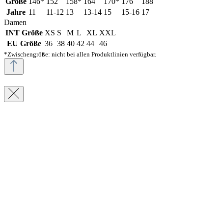
Größe
146*
152
158*
164
170*
176
188
Jahre
11
11-12
13
13-14
15
15-16
17
Damen
INT Größe
XS
S
M
L
XL
XXL
EU Größe
36
38
40
42
44
46
*Zwischengröße: nicht bei allen Produktlinien verfügbar.