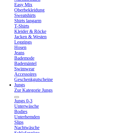
Easy Mix
Oberbekleidung
Sweatshirts
Shirts langarm
T-Shirts
Kleider & Röcke
Jacken & Westen
Leggings
Hosen
Jeans
Bademode
Bademäntel
Swimwear
Accessoires
Geschenkgutscheine
Jungs
Zur Kategorie Jungs
Jungs 0-3
Unterwäsche
Bodies
Unterhemden
Slips
Nachtwäsche
Schlafanzüge