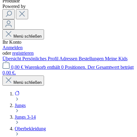
Produkte
Powered by
Menü schließen
Ihr Konto
Anmelden
oder
registrieren
Übersicht
Persönliches Profil
Adressen
Bestellungen
Meine Kids
0,00 €
Warenkorb enthält 0 Positionen. Der Gesamtwert beträgt
0,00 €.
Menü schließen
Jungs
Jungs 3-14
Oberbekleidung