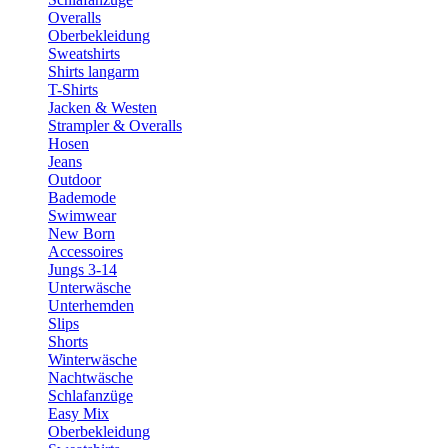
Overalls
Oberbekleidung
Sweatshirts
Shirts langarm
T-Shirts
Jacken & Westen
Strampler & Overalls
Hosen
Jeans
Outdoor
Bademode
Swimwear
New Born
Accessoires
Jungs 3-14
Unterwäsche
Unterhemden
Slips
Shorts
Winterwäsche
Nachtwäsche
Schlafanzüge
Easy Mix
Oberbekleidung