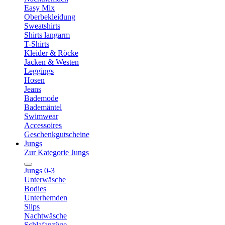
Easy Mix
Oberbekleidung
Sweatshirts
Shirts langarm
T-Shirts
Kleider & Röcke
Jacken & Westen
Leggings
Hosen
Jeans
Bademode
Bademäntel
Swimwear
Accessoires
Geschenkgutscheine
Jungs
Zur Kategorie Jungs
Jungs 0-3
Unterwäsche
Bodies
Unterhemden
Slips
Nachtwäsche
Schlafanzüge