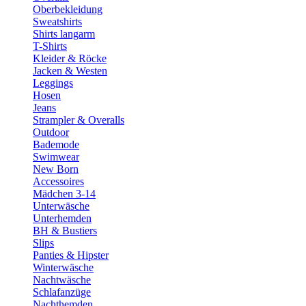
Oberbekleidung
Sweatshirts
Shirts langarm
T-Shirts
Kleider & Röcke
Jacken & Westen
Leggings
Hosen
Jeans
Strampler & Overalls
Outdoor
Bademode
Swimwear
New Born
Accessoires
Mädchen 3-14
Unterwäsche
Unterhemden
BH & Bustiers
Slips
Panties & Hipster
Winterwäsche
Nachtwäsche
Schlafanzüge
Nachthemden