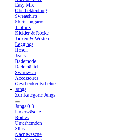
Easy Mix
Oberbekleidung
Sweatshirts
Shirts langarm
T-Shirts
Kleider & Röcke
Jacken & Westen
Leggings
Hosen
Jeans
Bademode
Bademäntel
Swimwear
Accessoires
Geschenkgutscheine
Jungs
Zur Kategorie Jungs
Jungs 0-3
Unterwäsche
Bodies
Unterhemden
Slips
Nachtwäsche
Schlafanzüge