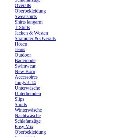
Overalls
Oberbekleidung
Sweatshirts
Shirts langarm
T-Shirts
Jacken & Westen
Strampler & Overalls
Hosen
Jeans
Outdoor
Bademode
Swimwear
New Born
Accessoires
Jungs 3-14
Unterwäsche
Unterhemden
Slips
Shorts
Winterwäsche
Nachtwäsche
Schlafanzüge
Easy Mix
Oberbekleidung