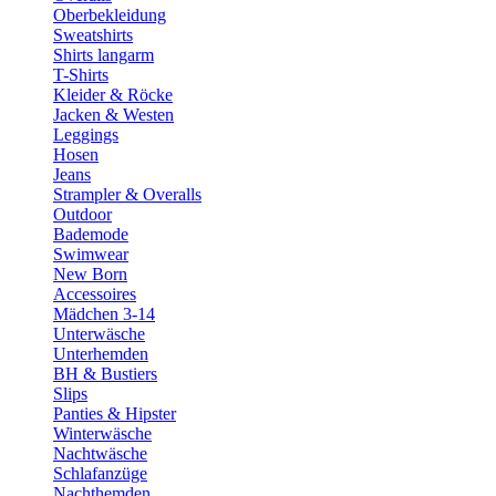
Oberbekleidung
Sweatshirts
Shirts langarm
T-Shirts
Kleider & Röcke
Jacken & Westen
Leggings
Hosen
Jeans
Strampler & Overalls
Outdoor
Bademode
Swimwear
New Born
Accessoires
Mädchen 3-14
Unterwäsche
Unterhemden
BH & Bustiers
Slips
Panties & Hipster
Winterwäsche
Nachtwäsche
Schlafanzüge
Nachthemden