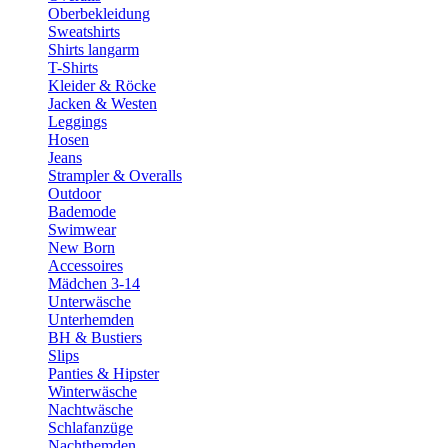
Oberbekleidung
Sweatshirts
Shirts langarm
T-Shirts
Kleider & Röcke
Jacken & Westen
Leggings
Hosen
Jeans
Strampler & Overalls
Outdoor
Bademode
Swimwear
New Born
Accessoires
Mädchen 3-14
Unterwäsche
Unterhemden
BH & Bustiers
Slips
Panties & Hipster
Winterwäsche
Nachtwäsche
Schlafanzüge
Nachthemden