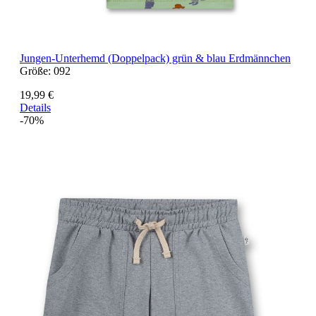
Jungen-Unterhemd (Doppelpack) grün & blau Erdmännchen
Größe:
092
19,99 €
Details
-70%