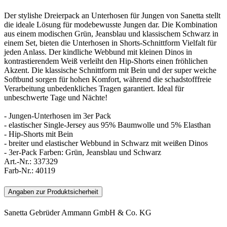
Der stylishe Dreierpack an Unterhosen für Jungen von Sanetta stellt
die ideale Lösung für modebewusste Jungen dar. Die Kombination
aus einem modischen Grün, Jeansblau und klassischem Schwarz in
einem Set, bieten die Unterhosen in Shorts-Schnittform Vielfalt für
jeden Anlass. Der kindliche Webbund mit kleinen Dinos in
kontrastierendem Weiß verleiht den Hip-Shorts einen fröhlichen
Akzent. Die klassische Schnittform mit Bein und der super weiche
Softbund sorgen für hohen Komfort, während die schadstofffreie
Verarbeitung unbedenkliches Tragen garantiert. Ideal für
unbeschwerte Tage und Nächte!
- Jungen-Unterhosen im 3er Pack
- elastischer Single-Jersey aus 95% Baumwolle und 5% Elasthan
- Hip-Shorts mit Bein
- breiter und elastischer Webbund in Schwarz mit weißen Dinos
- 3er-Pack Farben: Grün, Jeansblau und Schwarz
Art.-Nr.:
337329
Farb-Nr.:
40119
Angaben zur Produktsicherheit
Sanetta Gebrüder Ammann GmbH & Co. KG