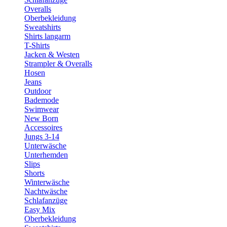
Overalls
Oberbekleidung
Sweatshirts
Shirts langarm
T-Shirts
Jacken & Westen
Strampler & Overalls
Hosen
Jeans
Outdoor
Bademode
Swimwear
New Born
Accessoires
Jungs 3-14
Unterwäsche
Unterhemden
Slips
Shorts
Winterwäsche
Nachtwäsche
Schlafanzüge
Easy Mix
Oberbekleidung