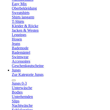
Easy Mix
Oberbekleidung
Sweatshirts
Shirts langarm
T-Shirts
Kleider & Röcke
Jacken & Westen
Leggings
Hosen
Jeans
Bademode
Bademäntel
Swimwear
Accessoires
Geschenkgutscheine
Jungs
Zur Kategorie Jungs
Jungs 0-3
Unterwäsche
Bodies
Unterhemden
Slips
Nachtwäsche
Schlafanzüge