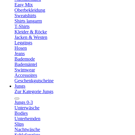
Easy Mix
Oberbekleidung
Sweatshirts
Shirts langarm
T-Shirts
Kleider & Röcke
Jacken & Westen
Leggings
Hosen
Jeans
Bademode
Bademäntel
Swimwear
Accessoires
Geschenkgutscheine
Jungs
Zur Kategorie Jungs
Jungs 0-3
Unterwäsche
Bodies
Unterhemden
Slips
Nachtwäsche
Schlafanzüge