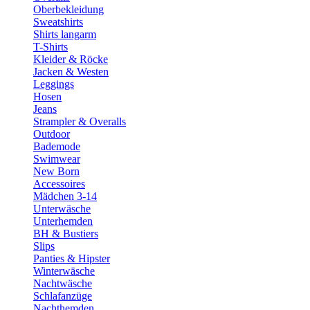
Oberbekleidung
Sweatshirts
Shirts langarm
T-Shirts
Kleider & Röcke
Jacken & Westen
Leggings
Hosen
Jeans
Strampler & Overalls
Outdoor
Bademode
Swimwear
New Born
Accessoires
Mädchen 3-14
Unterwäsche
Unterhemden
BH & Bustiers
Slips
Panties & Hipster
Winterwäsche
Nachtwäsche
Schlafanzüge
Nachthemden