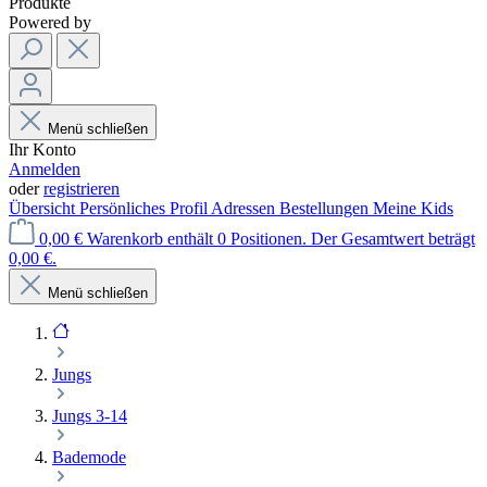
Produkte
Powered by
Menü schließen
Ihr Konto
Anmelden
oder
registrieren
Übersicht
Persönliches Profil
Adressen
Bestellungen
Meine Kids
0,00 €
Warenkorb enthält 0 Positionen. Der Gesamtwert beträgt
0,00 €.
Menü schließen
Jungs
Jungs 3-14
Bademode