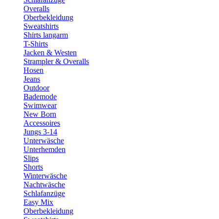
Overalls
Oberbekleidung
Sweatshirts
Shirts langarm
T-Shirts
Jacken & Westen
Strampler & Overalls
Hosen
Jeans
Outdoor
Bademode
Swimwear
New Born
Accessoires
Jungs 3-14
Unterwäsche
Unterhemden
Slips
Shorts
Winterwäsche
Nachtwäsche
Schlafanzüge
Easy Mix
Oberbekleidung