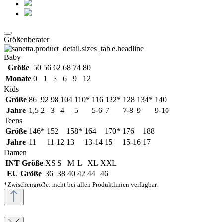
Größenberater
Baby
Größe
50
56
62
68
74
80
Monate
0
1
3
6
9
12
Kids
Größe
86
92
98
104
110*
116
122*
128
134*
140
Jahre
1,5
2
3
4
5
5-6
7
7-8
9
9-10
Teens
Größe
146*
152
158*
164
170*
176
188
Jahre
11
11-12
13
13-14
15
15-16
17
Damen
INT Größe
XS
S
M
L
XL
XXL
EU Größe
36
38
40
42
44
46
*Zwischengröße: nicht bei allen Produktlinien verfügbar.