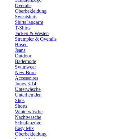
Overalls
Oberbekleidung
Sweatshirts
Shirts langarm
T-Shirts
Jacken & Westen
Strampler & Overalls
Hosen
Jeans
Outdoor
Bademode
Swimwear
New Born
Accessoires
Jungs 3-14
Unterwäsche
Unterhemden
Slips
Shorts
Winterwäsche
Nachtwäsche
Schlafanzüge
Easy Mix
Oberbekleidung