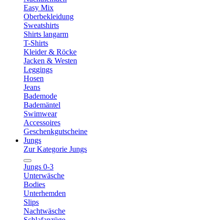
Easy Mix
Oberbekleidung
Sweatshirts
Shirts langarm
T-Shirts
Kleider & Röcke
Jacken & Westen
Leggings
Hosen
Jeans
Bademode
Bademäntel
Swimwear
Accessoires
Geschenkgutscheine
Jungs
Zur Kategorie Jungs
Jungs 0-3
Unterwäsche
Bodies
Unterhemden
Slips
Nachtwäsche
Schlafanzüge