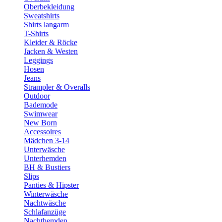
Oberbekleidung
Sweatshirts
Shirts langarm
T-Shirts
Kleider & Röcke
Jacken & Westen
Leggings
Hosen
Jeans
Strampler & Overalls
Outdoor
Bademode
Swimwear
New Born
Accessoires
Mädchen 3-14
Unterwäsche
Unterhemden
BH & Bustiers
Slips
Panties & Hipster
Winterwäsche
Nachtwäsche
Schlafanzüge
Nachthemden