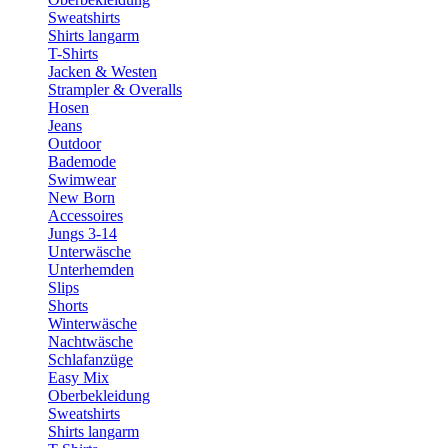
Sweatshirts
Shirts langarm
T-Shirts
Jacken & Westen
Strampler & Overalls
Hosen
Jeans
Outdoor
Bademode
Swimwear
New Born
Accessoires
Jungs 3-14
Unterwäsche
Unterhemden
Slips
Shorts
Winterwäsche
Nachtwäsche
Schlafanzüge
Easy Mix
Oberbekleidung
Sweatshirts
Shirts langarm