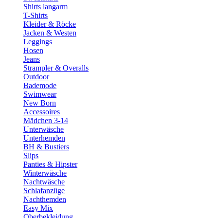
Shirts langarm
T-Shirts
Kleider & Röcke
Jacken & Westen
Leggings
Hosen
Jeans
Strampler & Overalls
Outdoor
Bademode
Swimwear
New Born
Accessoires
Mädchen 3-14
Unterwäsche
Unterhemden
BH & Bustiers
Slips
Panties & Hipster
Winterwäsche
Nachtwäsche
Schlafanzüge
Nachthemden
Easy Mix
Oberbekleidung