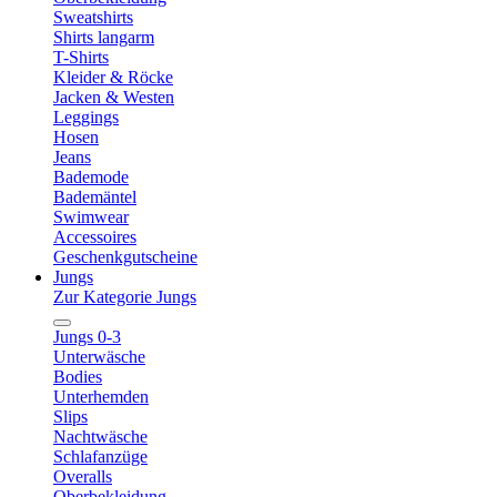
Sweatshirts
Shirts langarm
T-Shirts
Kleider & Röcke
Jacken & Westen
Leggings
Hosen
Jeans
Bademode
Bademäntel
Swimwear
Accessoires
Geschenkgutscheine
Jungs
Zur Kategorie Jungs
Jungs 0-3
Unterwäsche
Bodies
Unterhemden
Slips
Nachtwäsche
Schlafanzüge
Overalls
Oberbekleidung