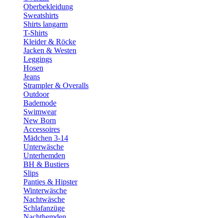
Oberbekleidung
Sweatshirts
Shirts langarm
T-Shirts
Kleider & Röcke
Jacken & Westen
Leggings
Hosen
Jeans
Strampler & Overalls
Outdoor
Bademode
Swimwear
New Born
Accessoires
Mädchen 3-14
Unterwäsche
Unterhemden
BH & Bustiers
Slips
Panties & Hipster
Winterwäsche
Nachtwäsche
Schlafanzüge
Nachthemden