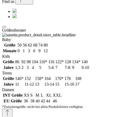
Find us
Größenberater
Baby
Größe
50
56
62
68
74
80
Monate
0
1
3
6
9
12
Kids
Größe
86
92
98
104
110*
116
122*
128
134*
140
Jahre
1,5
2
3
4
5
5-6
7
7-8
9
9-10
Teens
Größe
146*
152
158*
164
170*
176
188
Jahre
11
11-12
13
13-14
15
15-16
17
Damen
INT Größe
XS
S
M
L
XL
XXL
EU Größe
36
38
40
42
44
46
*Zwischengröße: nicht bei allen Produktlinien verfügbar.