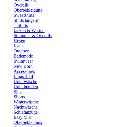
Overalls
Oberbekleidung
Sweatshirts
Shirts langarm
T-Shirts
Jacken & Westen
Strampler & Overalls
Hosen
Jeans
Outdoor
Bademode
Swimwear
New Born
Accessoires
Jungs 3-14
Unterwäsche
Unterhemden
Slips
Shorts
Winterwäsche
Nachtwäsche
Schlafanzüge
Easy Mix
Oberbekleidung