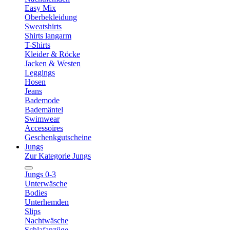
Easy Mix
Oberbekleidung
Sweatshirts
Shirts langarm
T-Shirts
Kleider & Röcke
Jacken & Westen
Leggings
Hosen
Jeans
Bademode
Bademäntel
Swimwear
Accessoires
Geschenkgutscheine
Jungs
Zur Kategorie Jungs
Jungs 0-3
Unterwäsche
Bodies
Unterhemden
Slips
Nachtwäsche
Schlafanzüge