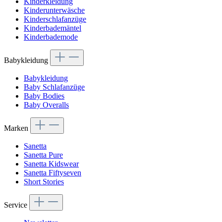
Kinderkleidung
Kinderunterwäsche
Kinderschlafanzüge
Kinderbademäntel
Kinderbademode
Babykleidung
Babykleidung
Baby Schlafanzüge
Baby Bodies
Baby Overalls
Marken
Sanetta
Sanetta Pure
Sanetta Kidswear
Sanetta Fiftyseven
Short Stories
Service