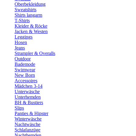
Oberbekleidung
Sweatshirts
Shirts langarm
T-Shirts
Kleider & Röcke
Jacken & Westen
Leggings
Hosen
Jeans
Strampler & Overalls
Outdoor
Bademode
Swimwear
New Born
Accessoires
Mädchen 3-14
Unterwäsche
Unterhemden
BH & Bustiers
Slips
Panties & Hipster
Winterwäsche
Nachtwäsche
Schlafanzüge
Nachthemden