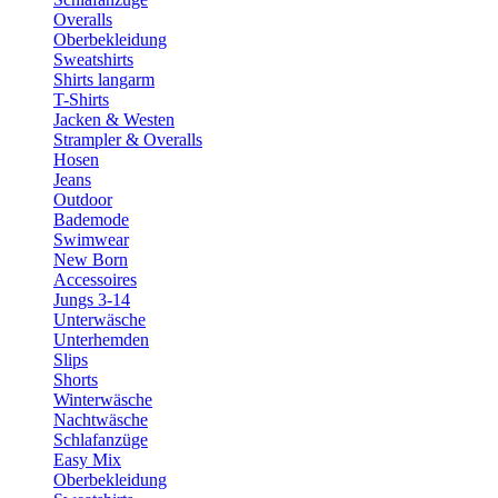
Overalls
Oberbekleidung
Sweatshirts
Shirts langarm
T-Shirts
Jacken & Westen
Strampler & Overalls
Hosen
Jeans
Outdoor
Bademode
Swimwear
New Born
Accessoires
Jungs 3-14
Unterwäsche
Unterhemden
Slips
Shorts
Winterwäsche
Nachtwäsche
Schlafanzüge
Easy Mix
Oberbekleidung