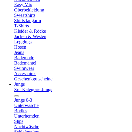
Easy Mix
Oberbekleidung
Sweatshirts
Shirts langarm
T-Shirts
Kleider & Röcke
Jacken & Westen
Leggings
Hosen
Jeans
Bademode
Bademäntel
Swimwear
Accessoires
Geschenkgutscheine
Jungs
Zur Kategorie Jungs
Jungs 0-3
Unterwäsche
Bodies
Unterhemden
Slips
Nachtwäsche
Schlafanzüge