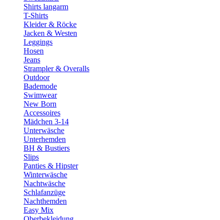
Shirts langarm
T-Shirts
Kleider & Röcke
Jacken & Westen
Leggings
Hosen
Jeans
Strampler & Overalls
Outdoor
Bademode
Swimwear
New Born
Accessoires
Mädchen 3-14
Unterwäsche
Unterhemden
BH & Bustiers
Slips
Panties & Hipster
Winterwäsche
Nachtwäsche
Schlafanzüge
Nachthemden
Easy Mix
Oberbekleidung