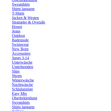
Sweatshirts
Shirts langarm
T-Shirts
Jacken & Westen
Strampler & Overalls
Hosen
Jeans
Outdoor
Bademode
Swimwear
New Born
Accessoires
Jungs 3-14
Unterwäsche
Unterhemden
Slips
Shorts
Winterwäsche
Nachtwäsche
Schlafanzüge
Easy Mix
Oberbekleidung
Sweatshirts
Shirts langarm