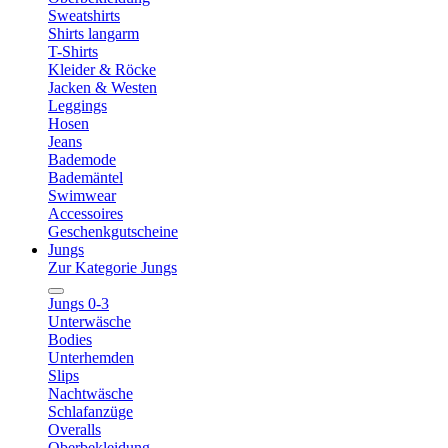
Sweatshirts
Shirts langarm
T-Shirts
Kleider & Röcke
Jacken & Westen
Leggings
Hosen
Jeans
Bademode
Bademäntel
Swimwear
Accessoires
Geschenkgutscheine
Jungs
Zur Kategorie Jungs
Jungs 0-3
Unterwäsche
Bodies
Unterhemden
Slips
Nachtwäsche
Schlafanzüge
Overalls
Oberbekleidung