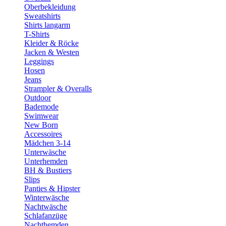
Oberbekleidung
Sweatshirts
Shirts langarm
T-Shirts
Kleider & Röcke
Jacken & Westen
Leggings
Hosen
Jeans
Strampler & Overalls
Outdoor
Bademode
Swimwear
New Born
Accessoires
Mädchen 3-14
Unterwäsche
Unterhemden
BH & Bustiers
Slips
Panties & Hipster
Winterwäsche
Nachtwäsche
Schlafanzüge
Nachthemden