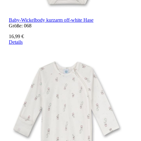
Baby-Wickelbody kurzarm off-white Hase
Größe:
068
16,99 €
Details