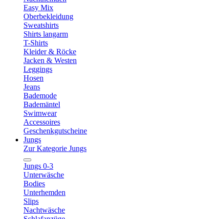
Easy Mix
Oberbekleidung
Sweatshirts
Shirts langarm
T-Shirts
Kleider & Röcke
Jacken & Westen
Leggings
Hosen
Jeans
Bademode
Bademäntel
Swimwear
Accessoires
Geschenkgutscheine
Jungs
Zur Kategorie Jungs
Jungs 0-3
Unterwäsche
Bodies
Unterhemden
Slips
Nachtwäsche
Schlafanzüge