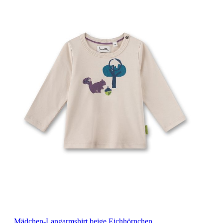
Mädchen-Langarmshirt beige Eichhörnchen