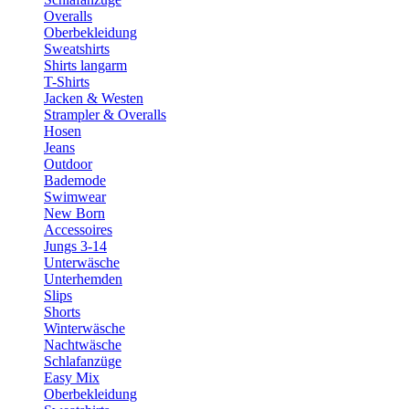
Overalls
Oberbekleidung
Sweatshirts
Shirts langarm
T-Shirts
Jacken & Westen
Strampler & Overalls
Hosen
Jeans
Outdoor
Bademode
Swimwear
New Born
Accessoires
Jungs 3-14
Unterwäsche
Unterhemden
Slips
Shorts
Winterwäsche
Nachtwäsche
Schlafanzüge
Easy Mix
Oberbekleidung