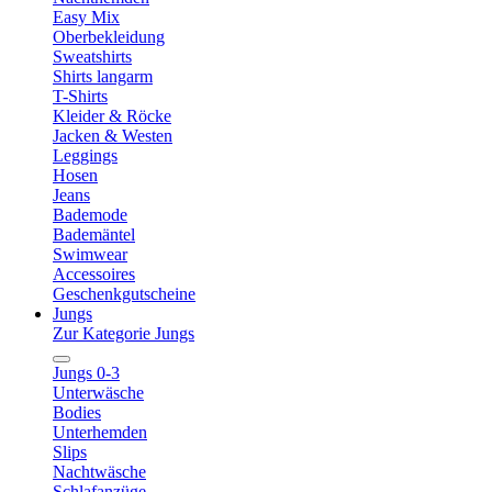
Easy Mix
Oberbekleidung
Sweatshirts
Shirts langarm
T-Shirts
Kleider & Röcke
Jacken & Westen
Leggings
Hosen
Jeans
Bademode
Bademäntel
Swimwear
Accessoires
Geschenkgutscheine
Jungs
Zur Kategorie Jungs
Jungs 0-3
Unterwäsche
Bodies
Unterhemden
Slips
Nachtwäsche
Schlafanzüge