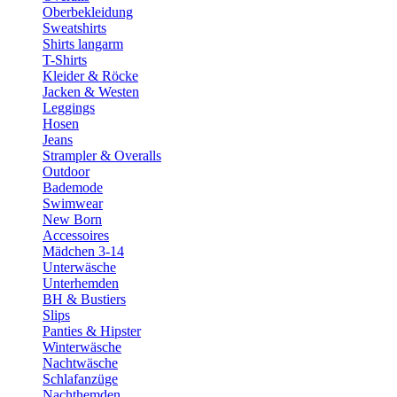
Oberbekleidung
Sweatshirts
Shirts langarm
T-Shirts
Kleider & Röcke
Jacken & Westen
Leggings
Hosen
Jeans
Strampler & Overalls
Outdoor
Bademode
Swimwear
New Born
Accessoires
Mädchen 3-14
Unterwäsche
Unterhemden
BH & Bustiers
Slips
Panties & Hipster
Winterwäsche
Nachtwäsche
Schlafanzüge
Nachthemden