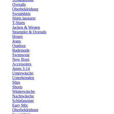
Overalls
Oberbekleidung
Sweatshirts
Shirts langarm
T-Shirts
Jacken & Westen
Strampler & Overalls
Hosen
Jeans
Outdoor
Bademode
Swimwear
New Born
Accessoires
Jungs 3-14
Unterwäsche
Unterhemden
Slips
Shorts
Winterwäsche
Nachtwäsche
Schlafanzüge
Easy Mix
Oberbekleidung