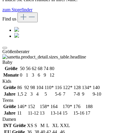
zum Storefinder
Find us
Größenberater
Baby
Größe
50
56
62
68
74
80
Monate
0
1
3
6
9
12
Kids
Größe
86
92
98
104
110*
116
122*
128
134*
140
Jahre
1,5
2
3
4
5
5-6
7
7-8
9
9-10
Teens
Größe
146*
152
158*
164
170*
176
188
Jahre
11
11-12
13
13-14
15
15-16
17
Damen
INT Größe
XS
S
M
L
XL
XXL
EU Größe
36
38
40
42
44
46