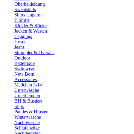
Oberbekleidung
Sweatshirts
Shirts langarm
T-Shirts
Kleider & Röcke
Jacken & Westen
Leggings
Hosen
Jeans
Strampler & Overalls
Outdoor
Bademode
Swimwear
New Born
Accessoires
Mädchen 3-14
Unterwäsche
Unterhemden
BH & Bustiers
Slips
Panties & Hipster
Winterwäsche
Nachtwäsche
Schlafanzüge
Nachthemden