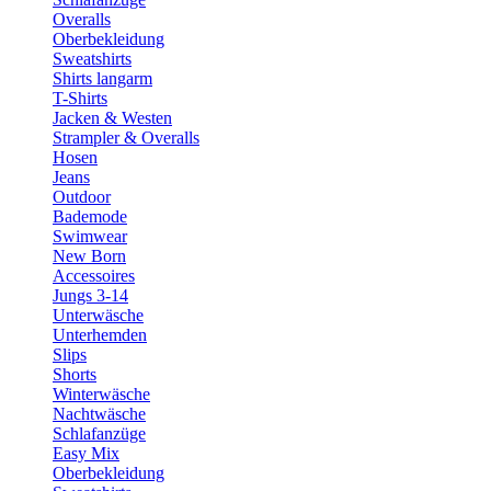
Overalls
Oberbekleidung
Sweatshirts
Shirts langarm
T-Shirts
Jacken & Westen
Strampler & Overalls
Hosen
Jeans
Outdoor
Bademode
Swimwear
New Born
Accessoires
Jungs 3-14
Unterwäsche
Unterhemden
Slips
Shorts
Winterwäsche
Nachtwäsche
Schlafanzüge
Easy Mix
Oberbekleidung