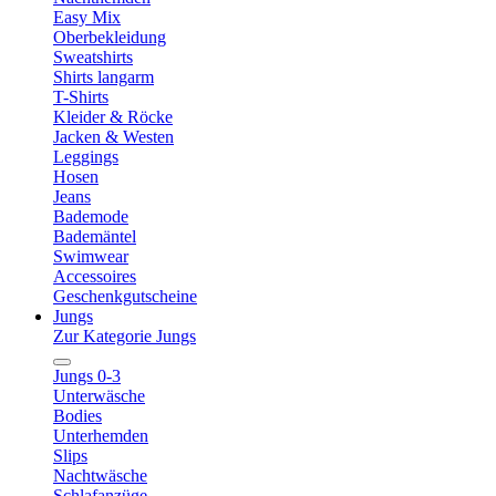
Easy Mix
Oberbekleidung
Sweatshirts
Shirts langarm
T-Shirts
Kleider & Röcke
Jacken & Westen
Leggings
Hosen
Jeans
Bademode
Bademäntel
Swimwear
Accessoires
Geschenkgutscheine
Jungs
Zur Kategorie Jungs
Jungs 0-3
Unterwäsche
Bodies
Unterhemden
Slips
Nachtwäsche
Schlafanzüge