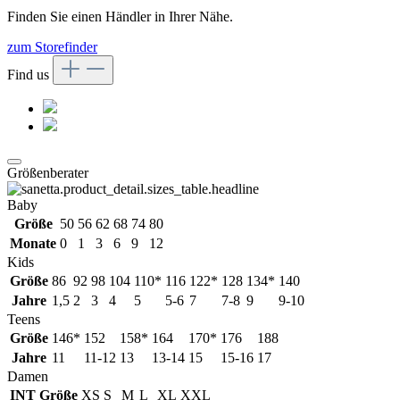
Finden Sie einen Händler in Ihrer Nähe.
zum Storefinder
Find us
Größenberater
Baby
Größe
50
56
62
68
74
80
Monate
0
1
3
6
9
12
Kids
Größe
86
92
98
104
110*
116
122*
128
134*
140
Jahre
1,5
2
3
4
5
5-6
7
7-8
9
9-10
Teens
Größe
146*
152
158*
164
170*
176
188
Jahre
11
11-12
13
13-14
15
15-16
17
Damen
INT Größe
XS
S
M
L
XL
XXL