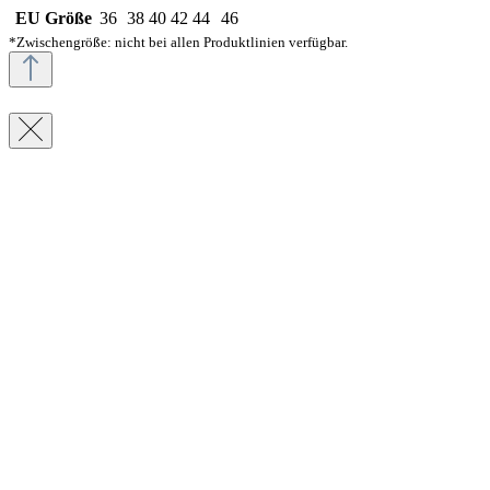
EU Größe
36
38
40
42
44
46
*Zwischengröße: nicht bei allen Produktlinien verfügbar.