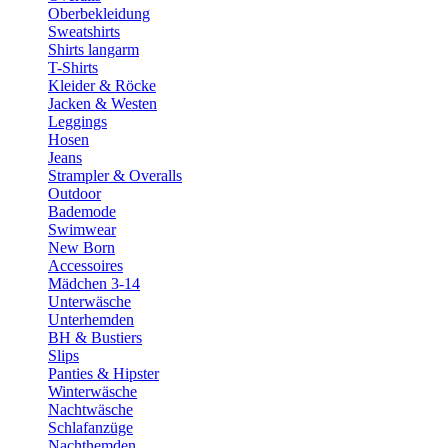
Oberbekleidung
Sweatshirts
Shirts langarm
T-Shirts
Kleider & Röcke
Jacken & Westen
Leggings
Hosen
Jeans
Strampler & Overalls
Outdoor
Bademode
Swimwear
New Born
Accessoires
Mädchen 3-14
Unterwäsche
Unterhemden
BH & Bustiers
Slips
Panties & Hipster
Winterwäsche
Nachtwäsche
Schlafanzüge
Nachthemden