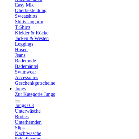
Easy Mix
Oberbekleidung
Sweatshirts
Shirts langarm
T-Shirts
Kleider & Röcke
Jacken & Westen
Leggings
Hosen
Jeans
Bademode
Bademäntel
Swimwear
Accessoires
Geschenkgutscheine
Jungs
Zur Kategorie Jungs
Jungs 0-3
Unterwäsche
Bodies
Unterhemden
Slips
Nachtwäsche
Schlafanzüge