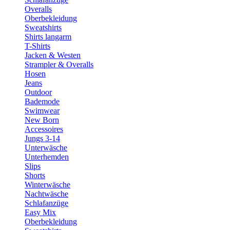
Overalls
Oberbekleidung
Sweatshirts
Shirts langarm
T-Shirts
Jacken & Westen
Strampler & Overalls
Hosen
Jeans
Outdoor
Bademode
Swimwear
New Born
Accessoires
Jungs 3-14
Unterwäsche
Unterhemden
Slips
Shorts
Winterwäsche
Nachtwäsche
Schlafanzüge
Easy Mix
Oberbekleidung