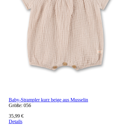
Baby-Strampler kurz beige aus Musselin
Größe:
056
35,99 €
Details