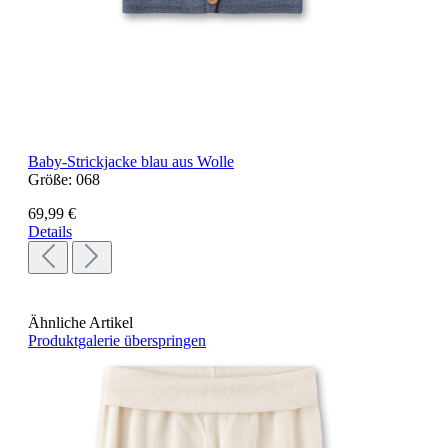
Baby-Strickjacke blau aus Wolle
Größe:
068
69,99 €
Details
Ähnliche Artikel
Produktgalerie überspringen