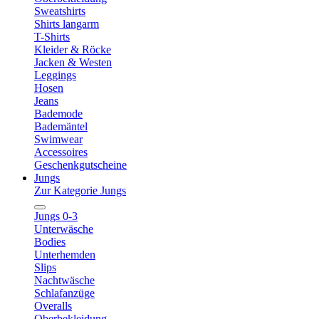
Sweatshirts
Shirts langarm
T-Shirts
Kleider & Röcke
Jacken & Westen
Leggings
Hosen
Jeans
Bademode
Bademäntel
Swimwear
Accessoires
Geschenkgutscheine
Jungs
Zur Kategorie Jungs
Jungs 0-3
Unterwäsche
Bodies
Unterhemden
Slips
Nachtwäsche
Schlafanzüge
Overalls
Oberbekleidung