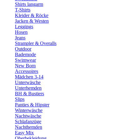
Shirts langarm
T-Shirts
Kleider & Röcke
Jacken & Westen
Leggings
Hosen
Jeans
Strampler & Overalls
Outdoor
Bademode
Swimwear
New Born
Accessoires
Mädchen 3-14
Unterwäsche
Unterhemden
BH & Bustiers
Slips
Panties & Hipster
Winterwäsche
Nachtwäsche
Schlafanzüge
Nachthemden
Easy Mix
Oberbekleidung