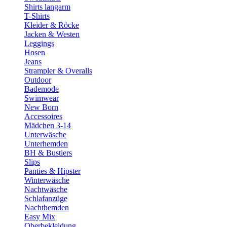
Shirts langarm
T-Shirts
Kleider & Röcke
Jacken & Westen
Leggings
Hosen
Jeans
Strampler & Overalls
Outdoor
Bademode
Swimwear
New Born
Accessoires
Mädchen 3-14
Unterwäsche
Unterhemden
BH & Bustiers
Slips
Panties & Hipster
Winterwäsche
Nachtwäsche
Schlafanzüge
Nachthemden
Easy Mix
Oberbekleidung