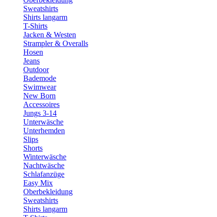
Sweatshirts
Shirts langarm
T-Shirts
Jacken & Westen
Strampler & Overalls
Hosen
Jeans
Outdoor
Bademode
Swimwear
New Born
Accessoires
Jungs 3-14
Unterwäsche
Unterhemden
Slips
Shorts
Winterwäsche
Nachtwäsche
Schlafanzüge
Easy Mix
Oberbekleidung
Sweatshirts
Shirts langarm