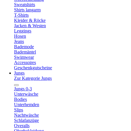
Sweatshirts
Shirts langarm
T-Shirts
Kleider & Röcke
Jacken & Westen
Leggings
Hosen
Jeans
Bademode
Bademäntel
Swimwear
Accessoires
Geschenkgutscheine
Jungs
Zur Kategorie Jungs
Jungs 0-3
Unterwäsche
Bodies
Unterhemden
Slips
Nachtwäsche
Schlafanzüge
Overalls
Oberbekleidung