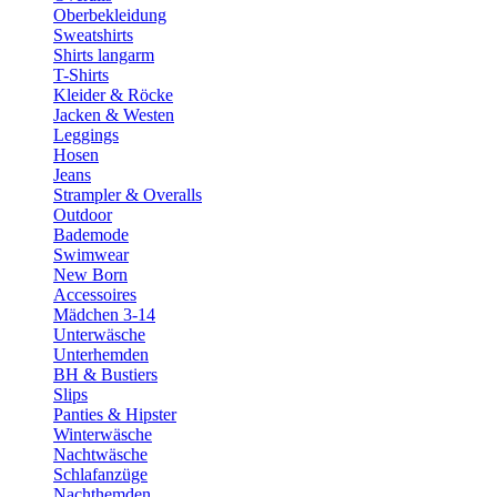
Oberbekleidung
Sweatshirts
Shirts langarm
T-Shirts
Kleider & Röcke
Jacken & Westen
Leggings
Hosen
Jeans
Strampler & Overalls
Outdoor
Bademode
Swimwear
New Born
Accessoires
Mädchen 3-14
Unterwäsche
Unterhemden
BH & Bustiers
Slips
Panties & Hipster
Winterwäsche
Nachtwäsche
Schlafanzüge
Nachthemden