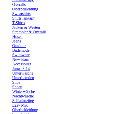
Overalls
Oberbekleidung
Sweatshirts
Shirts langarm
T-Shirts
Jacken & Westen
Strampler & Overalls
Hosen
Jeans
Outdoor
Bademode
Swimwear
New Born
Accessoires
Jungs 3-14
Unterwäsche
Unterhemden
Slips
Shorts
Winterwäsche
Nachtwäsche
Schlafanzüge
Easy Mix
Oberbekleidung