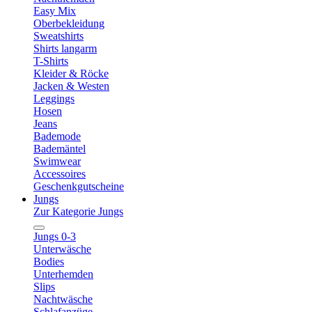
Easy Mix
Oberbekleidung
Sweatshirts
Shirts langarm
T-Shirts
Kleider & Röcke
Jacken & Westen
Leggings
Hosen
Jeans
Bademode
Bademäntel
Swimwear
Accessoires
Geschenkgutscheine
Jungs
Zur Kategorie Jungs
Jungs 0-3
Unterwäsche
Bodies
Unterhemden
Slips
Nachtwäsche
Schlafanzüge