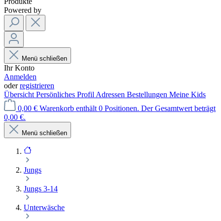
Produkte
Powered by
Menü schließen
Ihr Konto
Anmelden
oder
registrieren
Übersicht
Persönliches Profil
Adressen
Bestellungen
Meine Kids
0,00 €
Warenkorb enthält 0 Positionen. Der Gesamtwert beträgt
0,00 €.
Menü schließen
Jungs
Jungs 3-14
Unterwäsche