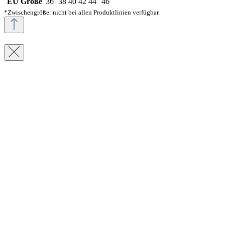
EU Größe
36
38
40
42
44
46
*Zwischengröße: nicht bei allen Produktlinien verfügbar.