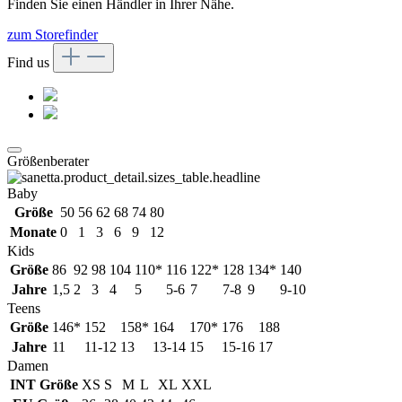
Finden Sie einen Händler in Ihrer Nähe.
zum Storefinder
Find us
Größenberater
Baby
Größe
50
56
62
68
74
80
Monate
0
1
3
6
9
12
Kids
Größe
86
92
98
104
110*
116
122*
128
134*
140
Jahre
1,5
2
3
4
5
5-6
7
7-8
9
9-10
Teens
Größe
146*
152
158*
164
170*
176
188
Jahre
11
11-12
13
13-14
15
15-16
17
Damen
INT Größe
XS
S
M
L
XL
XXL