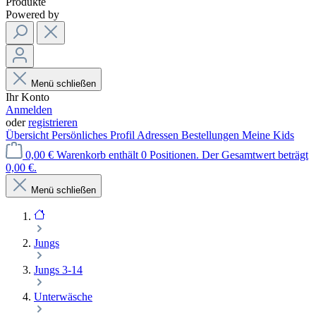
Produkte
Powered by
Menü schließen
Ihr Konto
Anmelden
oder
registrieren
Übersicht
Persönliches Profil
Adressen
Bestellungen
Meine Kids
0,00 €
Warenkorb enthält 0 Positionen. Der Gesamtwert beträgt
0,00 €.
Menü schließen
Jungs
Jungs 3-14
Unterwäsche