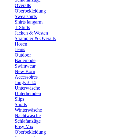
Overalls
Oberbekleidung
Sweatshirts
Shirts langarm
T-Shirts
Jacken & Westen
Strampler & Overalls
Hosen
Jeans
Outdoor
Bademode
Swimwear
New Born
Accessoires
Jungs 3-14
Unterwäsche
Unterhemden
Slips
Shorts
Winterwäsche
Nachtwäsche
Schlafanzüge
Easy Mix
Oberbekleidung