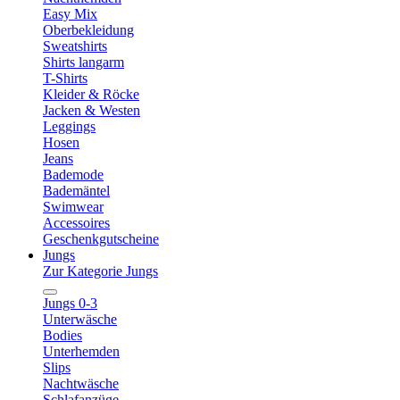
Easy Mix
Oberbekleidung
Sweatshirts
Shirts langarm
T-Shirts
Kleider & Röcke
Jacken & Westen
Leggings
Hosen
Jeans
Bademode
Bademäntel
Swimwear
Accessoires
Geschenkgutscheine
Jungs
Zur Kategorie Jungs
Jungs 0-3
Unterwäsche
Bodies
Unterhemden
Slips
Nachtwäsche
Schlafanzüge