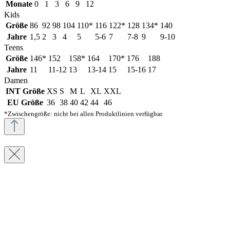
Monate
0
1
3
6
9
12
Kids
Größe
86
92
98
104
110*
116
122*
128
134*
140
Jahre
1,5
2
3
4
5
5-6
7
7-8
9
9-10
Teens
Größe
146*
152
158*
164
170*
176
188
Jahre
11
11-12
13
13-14
15
15-16
17
Damen
INT Größe
XS
S
M
L
XL
XXL
EU Größe
36
38
40
42
44
46
*Zwischengröße: nicht bei allen Produktlinien verfügbar.