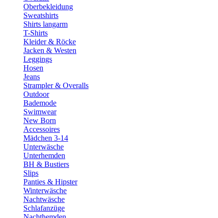
Oberbekleidung
Sweatshirts
Shirts langarm
T-Shirts
Kleider & Röcke
Jacken & Westen
Leggings
Hosen
Jeans
Strampler & Overalls
Outdoor
Bademode
Swimwear
New Born
Accessoires
Mädchen 3-14
Unterwäsche
Unterhemden
BH & Bustiers
Slips
Panties & Hipster
Winterwäsche
Nachtwäsche
Schlafanzüge
Nachthemden