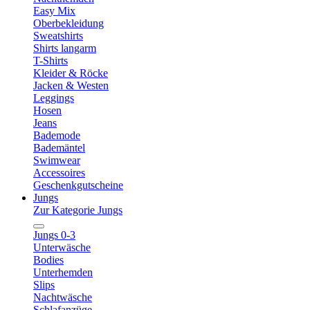
Easy Mix
Oberbekleidung
Sweatshirts
Shirts langarm
T-Shirts
Kleider & Röcke
Jacken & Westen
Leggings
Hosen
Jeans
Bademode
Bademäntel
Swimwear
Accessoires
Geschenkgutscheine
Jungs
Zur Kategorie Jungs
Jungs 0-3
Unterwäsche
Bodies
Unterhemden
Slips
Nachtwäsche
Schlafanzüge