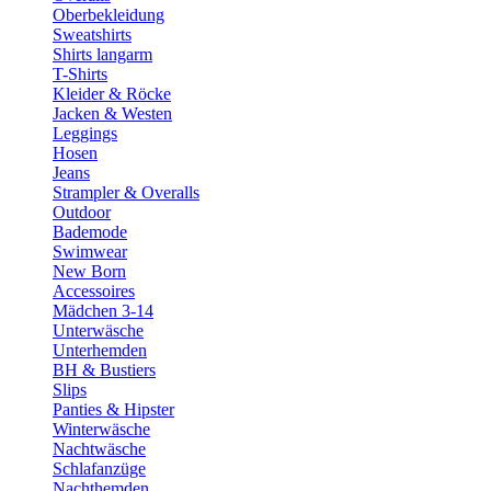
Oberbekleidung
Sweatshirts
Shirts langarm
T-Shirts
Kleider & Röcke
Jacken & Westen
Leggings
Hosen
Jeans
Strampler & Overalls
Outdoor
Bademode
Swimwear
New Born
Accessoires
Mädchen 3-14
Unterwäsche
Unterhemden
BH & Bustiers
Slips
Panties & Hipster
Winterwäsche
Nachtwäsche
Schlafanzüge
Nachthemden