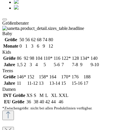
Größenberater
Baby
Größe
50
56
62
68
74
80
Monate
0
1
3
6
9
12
Kids
Größe
86
92
98
104
110*
116
122*
128
134*
140
Jahre
1,5
2
3
4
5
5-6
7
7-8
9
9-10
Teens
Größe
146*
152
158*
164
170*
176
188
Jahre
11
11-12
13
13-14
15
15-16
17
Damen
INT Größe
XS
S
M
L
XL
XXL
EU Größe
36
38
40
42
44
46
*Zwischengröße: nicht bei allen Produktlinien verfügbar.