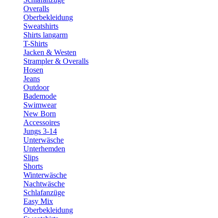
Overalls
Oberbekleidung
Sweatshirts
Shirts langarm
T-Shirts
Jacken & Westen
Strampler & Overalls
Hosen
Jeans
Outdoor
Bademode
Swimwear
New Born
Accessoires
Jungs 3-14
Unterwäsche
Unterhemden
Slips
Shorts
Winterwäsche
Nachtwäsche
Schlafanzüge
Easy Mix
Oberbekleidung