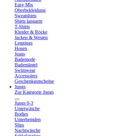
Easy Mix
Oberbekleidung
Sweatshirts
Shirts langarm
T-Shirts
Kleider & Röcke
Jacken & Westen
Leggings
Hosen
Jeans
Bademode
Bademäntel
Swimwear
Accessoires
Geschenkgutscheine
Jungs
Zur Kategorie Jungs
Jungs 0-3
Unterwäsche
Bodies
Unterhemden
Slips
Nachtwäsche
Schlafanzüge