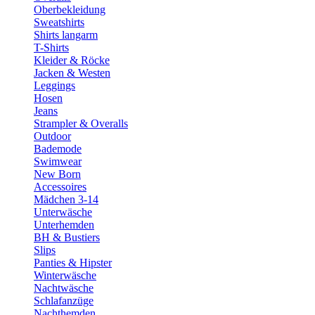
Oberbekleidung
Sweatshirts
Shirts langarm
T-Shirts
Kleider & Röcke
Jacken & Westen
Leggings
Hosen
Jeans
Strampler & Overalls
Outdoor
Bademode
Swimwear
New Born
Accessoires
Mädchen 3-14
Unterwäsche
Unterhemden
BH & Bustiers
Slips
Panties & Hipster
Winterwäsche
Nachtwäsche
Schlafanzüge
Nachthemden