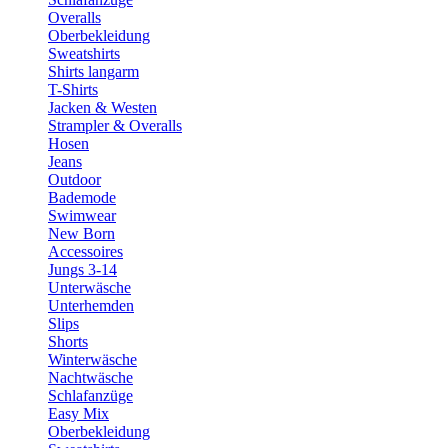
Overalls
Oberbekleidung
Sweatshirts
Shirts langarm
T-Shirts
Jacken & Westen
Strampler & Overalls
Hosen
Jeans
Outdoor
Bademode
Swimwear
New Born
Accessoires
Jungs 3-14
Unterwäsche
Unterhemden
Slips
Shorts
Winterwäsche
Nachtwäsche
Schlafanzüge
Easy Mix
Oberbekleidung