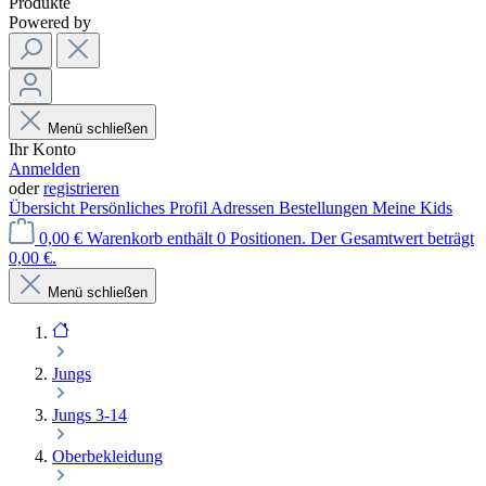
Produkte
Powered by
Menü schließen
Ihr Konto
Anmelden
oder
registrieren
Übersicht
Persönliches Profil
Adressen
Bestellungen
Meine Kids
0,00 €
Warenkorb enthält 0 Positionen. Der Gesamtwert beträgt
0,00 €.
Menü schließen
Jungs
Jungs 3-14
Oberbekleidung