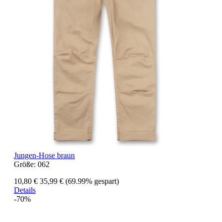
Jungen-Hose braun
Größe:
062
10,80 €
35,99 €
(69.99% gespart)
Details
-70%