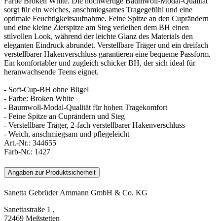
Farbe Broken White. Die hochwertige Baumwoll-Modal-Qualität
sorgt für ein weiches, anschmiegsames Tragegefühl und eine
optimale Feuchtigkeitsaufnahme. Feine Spitze an den Cuprändern
und eine kleine Zierspitze am Steg verleihen dem BH einen
stilvollen Look, während der leichte Glanz des Materials den
eleganten Eindruck abrundet. Verstellbare Träger und ein dreifach
verstellbarer Hakenverschluss garantieren eine bequeme Passform.
Ein komfortabler und zugleich schicker BH, der sich ideal für
heranwachsende Teens eignet.
- Soft-Cup-BH ohne Bügel
- Farbe: Broken White
- Baumwoll-Modal-Qualität für hohen Tragekomfort
- Feine Spitze an Cuprändern und Steg
- Verstellbare Träger, 2-fach verstellbarer Hakenverschluss
- Weich, anschmiegsam und pflegeleicht
Art.-Nr.:
344655
Farb-Nr.:
1427
Angaben zur Produktsicherheit
Sanetta Gebrüder Ammann GmbH & Co. KG
Sanettastraße 1 ,
72469 Meßstetten