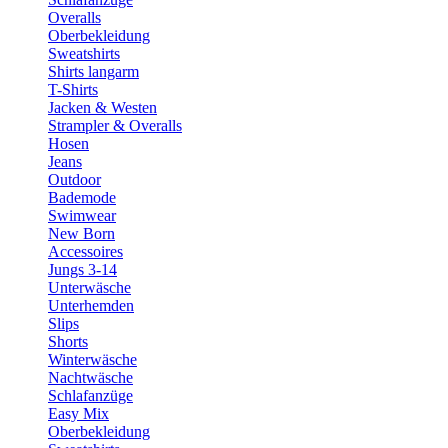
Overalls
Oberbekleidung
Sweatshirts
Shirts langarm
T-Shirts
Jacken & Westen
Strampler & Overalls
Hosen
Jeans
Outdoor
Bademode
Swimwear
New Born
Accessoires
Jungs 3-14
Unterwäsche
Unterhemden
Slips
Shorts
Winterwäsche
Nachtwäsche
Schlafanzüge
Easy Mix
Oberbekleidung