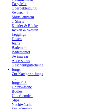
Easy Mix
Oberbekleidung
Sweatshirts
Shirts langarm
T-Shirts
Kleider & Röcke
Jacken & Westen
Leggings
Hosen
Jeans
Bademode
Bademäntel
Swimwear
Accessoires
Geschenkgutscheine
Jungs
Zur Kategorie Jungs
Jungs 0-3
Unterwäsche
Bodies
Unterhemden
Slips
Nachtwäsche
Schlafanzüge