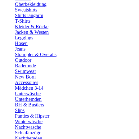
Oberbekleidung
Sweatshirts
Shirts langarm
T-Shirts
Kleider & Röcke
Jacken & Westen
Leggings
Hosen
Jeans
Strampler & Overalls
Outdoor
Bademode
Swimwear
New Born
Accessoires
Mädchen 3-14
Unterwäsche
Unterhemden
BH & Bustiers
Slips
Panties & Hipster
Winterwäsche
Nachtwäsche
Schlafanzüge
Nachthemden